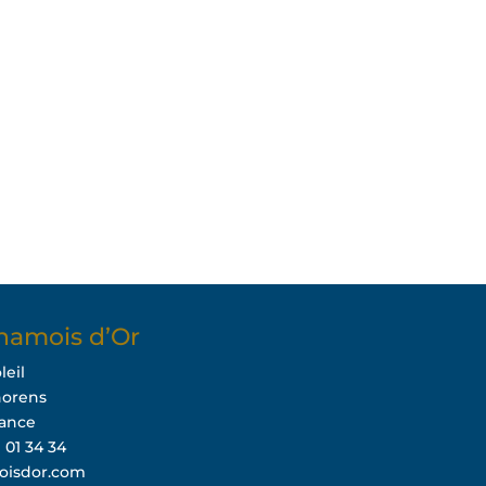
hamois d’Or
leil
horens
rance
9 01 34 34
oisdor.com