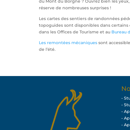
du Mont du Borgne ? Ouvrez bien les yeux,
réserve de nombreuses surprises !
Les cartes des sentiers de randonnées péde
topoguides sont disponibles dans certains
dans les Offices de Tourisme et au
Bureau 
Les remontées mécaniques
sont accessible
de l’été.
No
- St
- St
- A
- A
- A