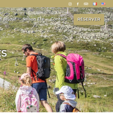
n séjour
Saison Eté
Contact
RÉSERVER
ES