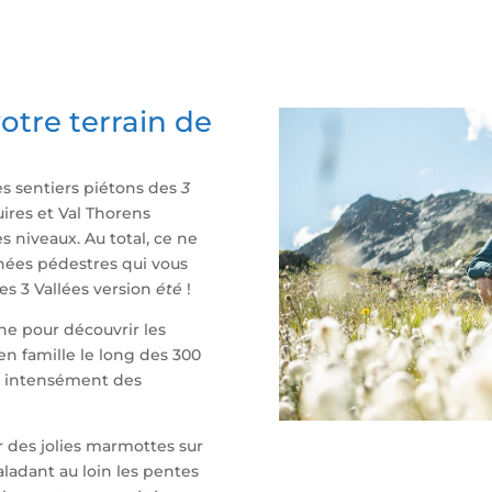
 votre terrain de
les sentiers piétons des
3
uires et Val Thorens
s niveaux. Au total, ce ne
nées pédestres qui vous
es 3 Vallées version
été
!
 pour découvrir les
en famille le long des 300
e intensément des
r des jolies marmottes sur
aladant au loin les pentes