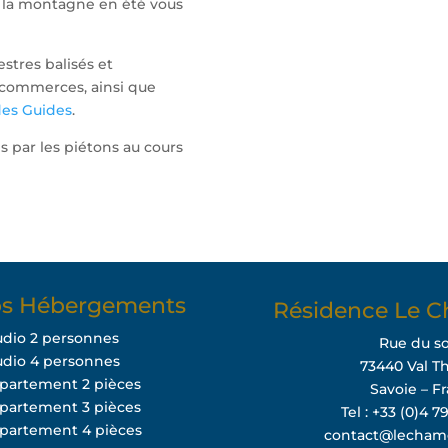
 la montagne en été vous
stres balisés et
 commerces, ainsi que
des Guides
.
s par les piétons au cours
s Hébergements
Résidence Le C
udio 2 personnes
Rue du so
udio 4 personnes
73440 Val T
ppartement 2 pièces
Savoie – F
ppartement 3 pièces
Tel : +33 (0)4 7
ppartement 4 pièces
contact@lecham