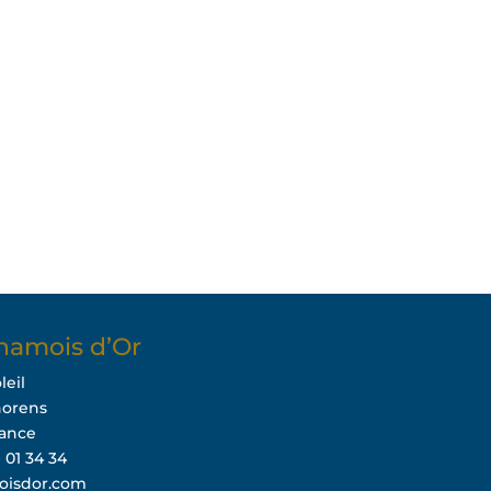
hamois d’Or
leil
horens
rance
9 01 34 34
oisdor.com