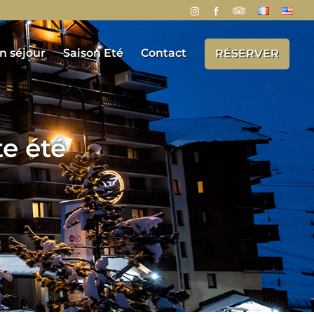
n séjour
Saison Eté
Contact
RÉSERVER
e été