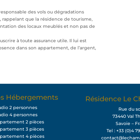
responsable des vols ou dégradations
s, rappelant que la résidence de tourisme,
entation des locaux meublés et non pas de
crire à toute assurance utile. Il lui est
absence dans son appartement, de l’argent,
s Hébergements
Résidence Le C
udio 2 personnes
Rue du so
udio 4 personnes
73440 Val T
ppartement 2 pièces
Savoie – F
ppartement 3 pièces
Tel : +33 (0)4 7
ppartement 4 pièces
contact@lecham