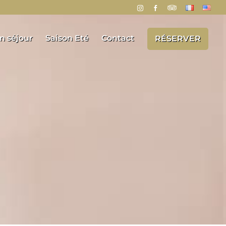
n séjour
Saison Eté
Contact
RÉSERVER