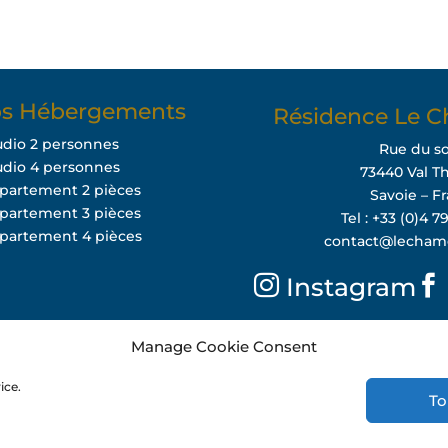
s Hébergements
Résidence Le C
udio 2 personnes
Rue du so
udio 4 personnes
73440 Val T
ppartement 2 pièces
Savoie – F
ppartement 3 pièces
Tel : +33 (0)4 7
ppartement 4 pièces
contact@lecham
Instagram
Manage Cookie Consent
ice.
To
2025
Mentions Légales
Politique de confidentialité
C