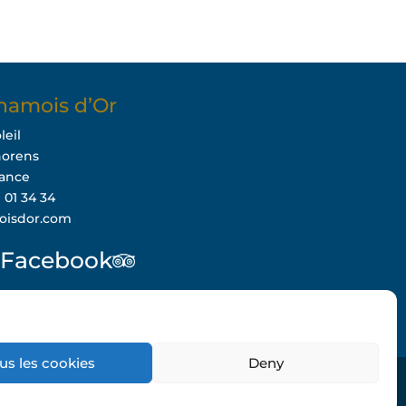
hamois d’Or
leil
horens
rance
9 01 34 34
oisdor.com
Facebook
us les cookies
Deny
GV hiver
CGV été