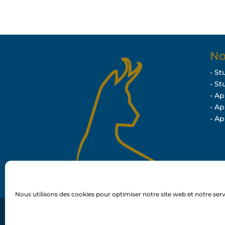
No
- St
- St
- A
- A
- A
Nous utilisons des cookies pour optimiser notre site web et notre serv
Création web’n’co – © 