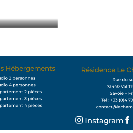
s Hébergements
Résidence Le C
udio 2 personnes
Rue du so
udio 4 personnes
73440 Val T
ppartement 2 pièces
Savoie – F
ppartement 3 pièces
Tel : +33 (0)4 7
ppartement 4 pièces
contact@lecham
Instagram