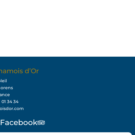
hamois d’Or
leil
horens
rance
9 01 34 34
oisdor.com
Facebook