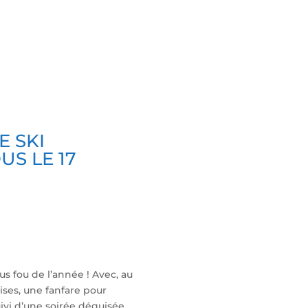
E SKI
US LE 17
us fou de l’année ! Avec, au
ises, une fanfare pour
ivi d’une soirée déguisée,