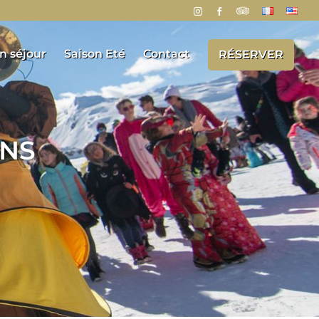
n séjour
Saison Eté
Contact
RÉSERVER
ENS