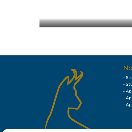
No
- St
- St
- A
- A
- A